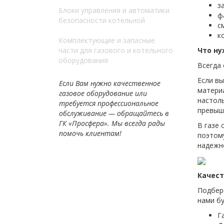
з
Блоки управления и автоматики
ф
безопасности котельной
с
к
Комплектующие и запасные
части для газового и котельного
Что ну
оборудования
Всегда 
Если вы
Если Вам нужно качественное
материа
газовое оборудование или
настоль
требуется профессиональное
превыш
обслуживание — обращайтесь в
ГК «Просфера». Мы всегда рады
В газе 
помочь клиентам!
поэтому
надежн
Качест
Подбере
нами бу
Г