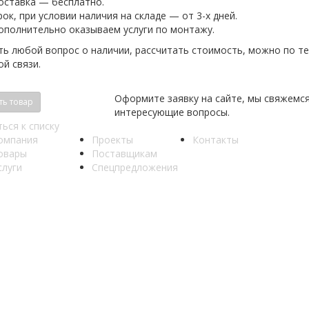
оставка — бесплатно.
рок, при условии наличия на складе — от 3-х дней.
ополнительно оказываем услуги по монтажу.
ь любой вопрос о наличии, рассчитать стоимость, можно по тел
й связи.
Оформите заявку на сайте, мы свяжемся
ть товар
интересующие вопросы.
ься к списку
омпания
Проекты
Контакты
овары
Поставщикам
слуги
Спецпредложения