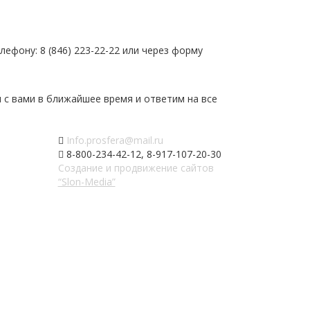
ефону: 8 (846) 223-22-22 или через форму
 с вами в ближайшее время и ответим на все
Info.prosfera@mail.ru
8-800-234-42-12, 8-917-107-20-30
Создание и продвижение сайтов
“Slon-Media”