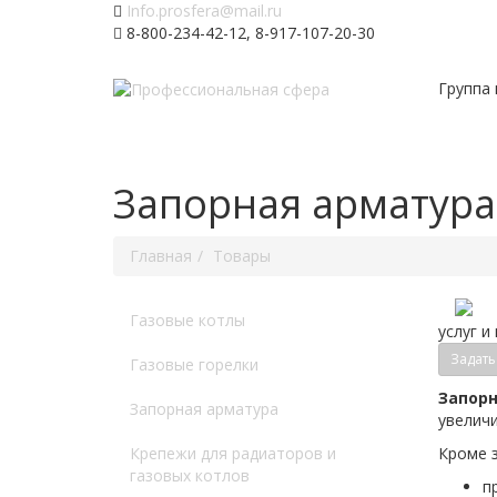
Info.prosfera@mail.ru
8-800-234-42-12, 8-917-107-20-30
Группа
Запорная арматура
Главная
Товары
Газовые котлы
услуг и
Задать
Газовые горелки
Запорн
Запорная арматура
увеличи
Крепежи для радиаторов и
Кроме з
газовых котлов
п