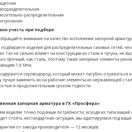
ащитная
азоразделительная
месительно-распределительная
онтрольная
жно учесть при подборе.
обращайте внимание на качество исполнения запорной арматуры
 подбираете изделия для распределительных газовых сетей, не
л. Газ не сильно влияет на конструкции из стали и чугуна, не в
ко прочный, как сталь, поэтому такие запорные элементы реком
ающим 1,6 Мпа.
содержится сероводород, который может пагубно отражаться н
 лучше заменить их на рабочие элементы из нержавеющей стали
остью и продолжительным сроком годности.
венная запорная арматура в ГК «Просфера»
м изделие точно под ваши потребности, исходя из типа вашей 
дет стоять нестандартная ситуация, мы адаптируемся под ваши 
арантия от завода-производителя — 12 месяцев.